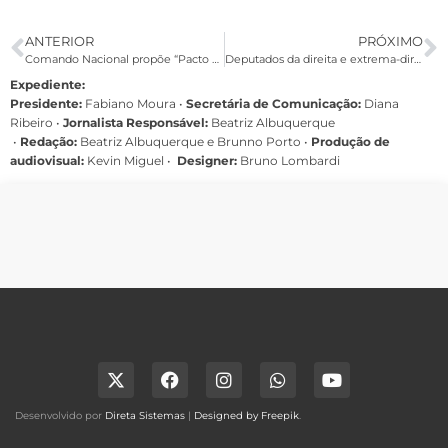
ANTERIOR
PRÓXIMO
Comando Nacional propõe “Pacto pela saúde dos bancários”
Deputados da direita e extrema-direita ATACAM o fim da escala 6×1
Expediente:
Presidente:
Fabiano Moura •
Secretária de Comunicação:
Diana
Ribeiro
•
Jornalista Responsável:
Beatriz Albuquerque
•
Redação:
Beatriz Albuquerque e Brunno Porto •
Produção de
audiovisual:
Kevin Miguel •
Designer:
Bruno Lombardi
Desenvolvido por
Direta Sistemas
|
Designed by Freepik
.