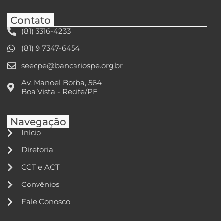
Contato
(81) 3316-4233
(81) 9 7347-6454
seecpe@bancariospe.org.br
Av. Manoel Borba, 564
Boa Vista - Recife/PE
Navegação
Início
Diretoria
CCT e ACT
Convênios
Fale Conosco