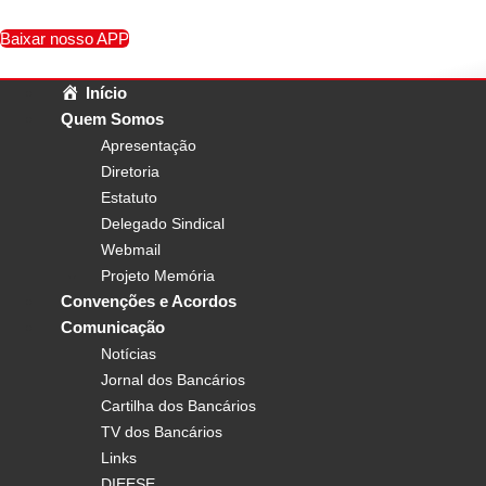
Ir
para
Baixar nosso APP
o
conteúdo
Início
Quem Somos
Apresentação
Diretoria
Estatuto
Delegado Sindical
Webmail
Projeto Memória
Convenções e Acordos
Comunicação
Notícias
Jornal dos Bancários
Cartilha dos Bancários
TV dos Bancários
Links
DIEESE