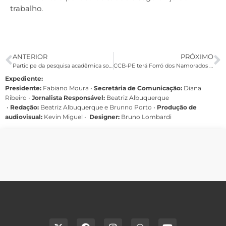
trabalho.
ANTERIOR
PRÓXIMO
Participe da pesquisa acadêmica sobre liderança, governança humanizada, bem-estar e saúde mental no trabalho bancário nordestino.
CCB-PE terá Forró dos Namorados no dia 13 de junho
Expediente:
Presidente:
Fabiano Moura •
Secretária de Comunicação:
Diana
Ribeiro
•
Jornalista Responsável:
Beatriz Albuquerque
•
Redação:
Beatriz Albuquerque e Brunno Porto •
Produção de
audiovisual:
Kevin Miguel •
Designer:
Bruno Lombardi