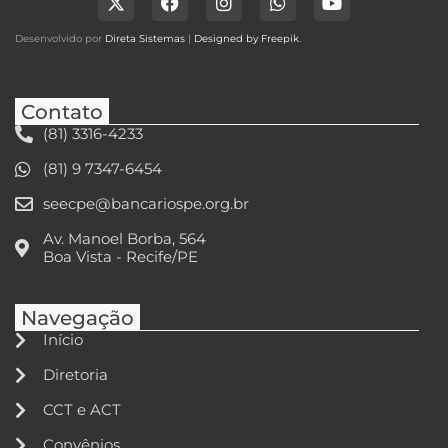
Desenvolvido por
Direta Sistemas
|
Designed by Freepik
.
Contato
(81) 3316-4233
(81) 9 7347-6454
seecpe@bancariospe.org.br
Av. Manoel Borba, 564
Boa Vista - Recife/PE
Navegação
Início
Diretoria
CCT e ACT
Convênios