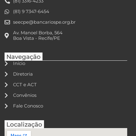
(81) 3316-4233
(81) 9 7347-6454
seecpe@bancariospe.org.br
Av. Manoel Borba, 564
Boa Vista - Recife/PE
Navegação
Início
Diretoria
CCT e ACT
Convênios
Fale Conosco
Localização