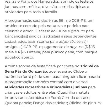
realiza o Forró dos Namorados, abrindo os festejos
juninos com música, diversão, comidas típicas e
atividades para toda a família.
A programação será das 9h às 16h, no CCB-PE, um
ambiente cercado pela natureza e perfeito para
celebrar o amor. O acesso ao Clube é gratuito para
bancários(as) sindicalizados(as) e seus dependentes
cadastrados, assim como para os(as) sócios(as)-
amigo(as) CCB-PE, e pagamento de
day use
(R$ 15
meia e R$ 30 inteira) para público geral, com parque
aquático aberto.
A trilha sonora da festa ficará por conta do
Trio Pé de
Serra Fãs do Gonzagão
, que levará ao Clube o
autêntico forró pé de serra para ninguém ficar parado.
A programação também contará com diversas
atividades recreativas e brincadeiras juninas
para
crianças e adultos, entre elas: Quadrilha matuta
improvisada; Aeróbica do Forró; Corrida de saco;
Quebra panela; Dança das cadeiras; Oficina de pintura;