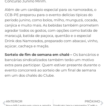
Concurso Junino Mirim.
Além de um cardápio especial para os namorados, o
CCB-PE preparou para o evento delícias típicas do
período junino, como bolos, milho, munguzá, cocada,
canjica e muito mais. As bebidas também prometem
agradar todos os gostos, com opções como batida de
maracujá, batida de paçoca, quentão e o especial
Drink dos Namorados, preparado com abacaxi, vinho,
açúcar, cachaça e maçãs.
Sorteio de fim de semana em chalé –
Os bancários e
bancárias sindicalizados também terão um motivo
extra para participar. Quem estiver presente durante o
evento concorrerá ao sorteio de um final de semana
em um dos chalés do Clube.
ANTERIOR
PRÓXIMO
Nova NR-1 entra em vigor e amplia proteção à saúde mental no trabalho
Sindicato lança campanha “Cadê o banco que estava aqui?” para denunciar fechamento de agências