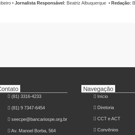
ibeiro
•
Jornalista Responsável:
Beatriz Albuquerque
•
Redação:
B
Contato
Navegação
(81) 3316-4233
Início
Diretoria
(81) 9 7347-6454
CCT e ACT
seecpe@bancariospe.org.br
Convênios
Av. Manoel Borba, 564