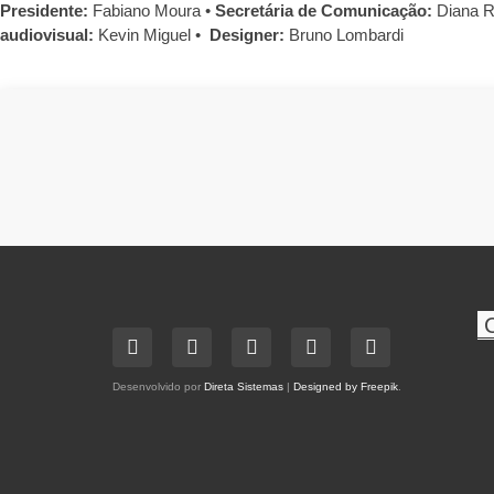
Presidente:
Fabiano Moura •
Secretária de Comunicação:
Diana R
audiovisual:
Kevin Miguel •
Designer:
Bruno Lombardi
Desenvolvido por
Direta Sistemas
|
Designed by Freepik
.