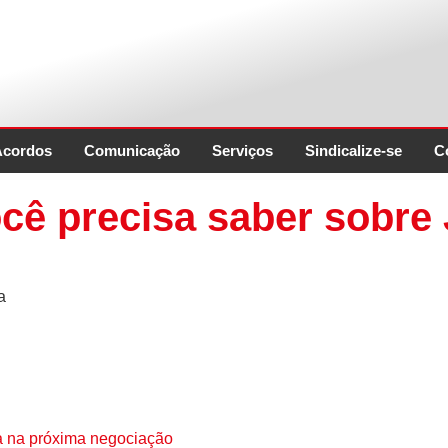
Acordos
Comunicação
Serviços
Sindicalize-se
C
ê precisa saber sobre J
a
a na próxima negociação