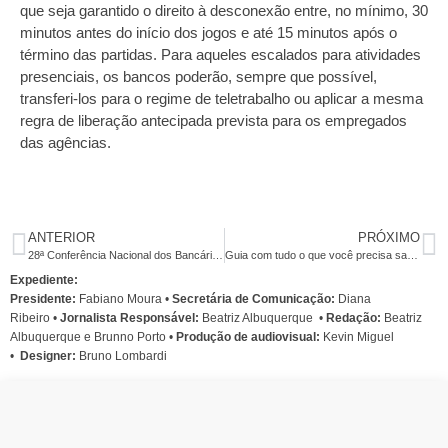
que seja garantido o direito à desconexão entre, no mínimo, 30
minutos antes do início dos jogos e até 15 minutos após o
término das partidas. Para aqueles escalados para atividades
presenciais, os bancos poderão, sempre que possível,
transferi-los para o regime de teletrabalho ou aplicar a mesma
regra de liberação antecipada prevista para os empregados
das agências.
ANTERIOR
PRÓXIMO
28ª Conferência Nacional dos Bancários: categoria se reúne em SP para definir rumos da Campanha Nacional Unificada 2026
Guia com tudo o que você precisa saber sobre Justiça Tributária
Expediente:
Presidente:
Fabiano Moura •
Secretária de Comunicação:
Diana
Ribeiro
•
Jornalista Responsável:
Beatriz Albuquerque
•
Redação:
Beatriz
Albuquerque e Brunno Porto •
Produção de audiovisual:
Kevin Miguel
•
Designer:
Bruno Lombardi