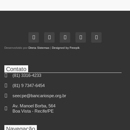
Desenvolvido por
Direta Sistemas
|
Designed by Freepik
.
Contato
(81) 3316-4233
(81) 9 7347-6454
seecpe@bancariospe.org.br
Av. Manoel Borba, 564
Boa Vista - Recife/PE
Navegação