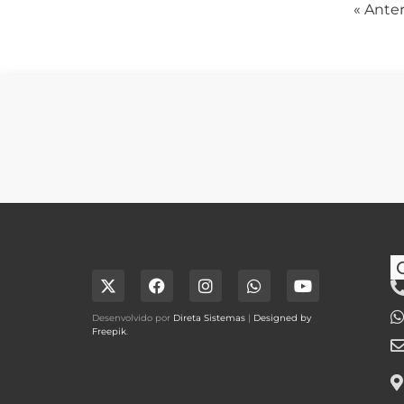
« Anter
Desenvolvido por
Direta Sistemas
|
Designed by
Freepik
.