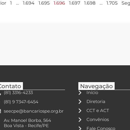
ior
1
…
1.694
1.695
1.696
1.697
1.698
…
1.705
Seg
Contato
Navegação
(81) 3316-4233
Início
Diretoria
(81) 9 7347-6454
CCT e ACT
seecpe@bancariospe.org.br
Convênios
Av. Manoel Borba, 564
Boa Vista - Recife/PE
Fale Conosco