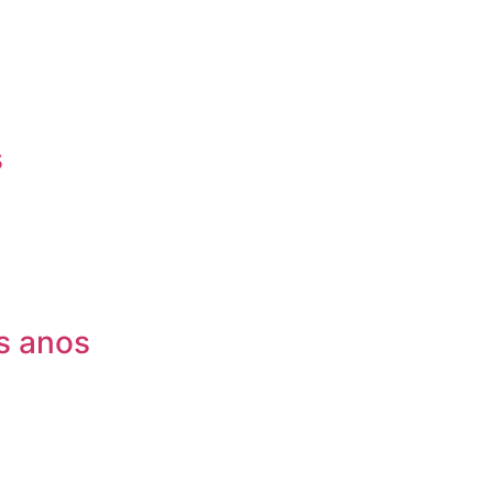
s
s anos