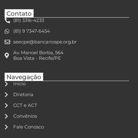
Contato
(81) 3316-4233
(81) 9 7347-6454
seecpe@bancariospe.org.br
Av. Manoel Borba, 564
Boa Vista - Recife/PE
Navegação
Início
Diretoria
CCT e ACT
Convênios
Fale Conosco