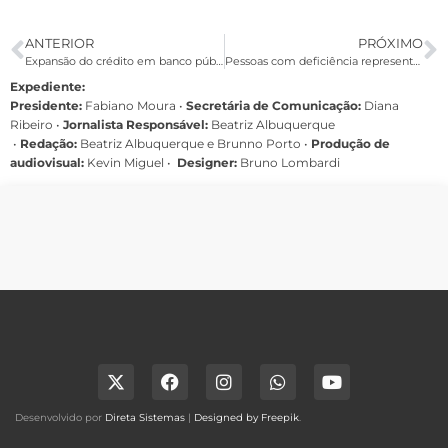
ANTERIOR
PRÓXIMO
Expansão do crédito em banco público é mais que o dobro de privado
Pessoas com deficiência representam 24% da população brasileira, mostra censo
Expediente:
Presidente:
Fabiano Moura •
Secretária de Comunicação:
Diana
Ribeiro
•
Jornalista Responsável:
Beatriz Albuquerque
•
Redação:
Beatriz Albuquerque e Brunno Porto •
Produção de
audiovisual:
Kevin Miguel •
Designer:
Bruno Lombardi
Desenvolvido por
Direta Sistemas
|
Designed by Freepik
.