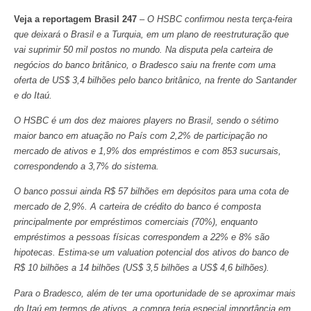
Veja a reportagem
Brasil 247
–
O HSBC confirmou nesta terça-feira
que deixará o Brasil e a Turquia, em um plano de reestruturação que
vai suprimir 50 mil postos no mundo. Na disputa pela carteira de
negócios do banco britânico, o Bradesco saiu na frente com uma
oferta de US$ 3,4 bilhões pelo banco britânico, na frente do Santander
e do Itaú.
O HSBC é um dos dez maiores players no Brasil, sendo o sétimo
maior banco em atuação no País com 2,2% de participação no
mercado de ativos e 1,9% dos empréstimos e com 853 sucursais,
correspondendo a 3,7% do sistema.
O banco possui ainda R$ 57 bilhões em depósitos para uma cota de
mercado de 2,9%. A carteira de crédito do banco é composta
principalmente por empréstimos comerciais (70%), enquanto
empréstimos a pessoas físicas correspondem a 22% e 8% são
hipotecas. Estima-se um valuation potencial dos ativos do banco de
R$ 10 bilhões a 14 bilhões (US$ 3,5 bilhões a US$ 4,6 bilhões).
Para o Bradesco, além de ter uma oportunidade de se aproximar mais
do Itaú em termos de ativos, a compra teria especial importância em