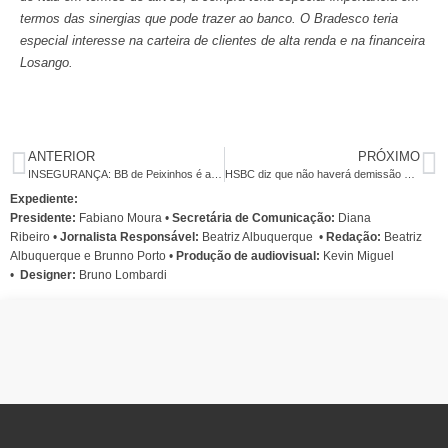
termos das sinergias que pode trazer ao banco. O Bradesco teria
especial interesse na carteira de clientes de alta renda e na financeira
Losango.
ANTERIOR
PRÓXIMO
INSEGURANÇA: BB de Peixinhos é assaltado pela terceira vez
HSBC diz que não haverá demissão em massa
Expediente:
Presidente:
Fabiano Moura •
Secretária de Comunicação:
Diana
Ribeiro
•
Jornalista Responsável:
Beatriz Albuquerque
•
Redação:
Beatriz
Albuquerque e Brunno Porto •
Produção de audiovisual:
Kevin Miguel
•
Designer:
Bruno Lombardi