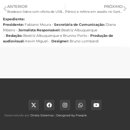
ANTERIOR
PRÓXIMO
Bradesco lidera com oferta de US$ 3,4 bi pelo HSBC, segundo imprensa
Pânico e reféns em assalto no Santander de Casa Amarela
Expediente:
Presidente:
Fabiano Moura •
Secretária de Comunicação:
Diana
Ribeiro
•
Jornalista Responsável:
Beatriz Albuquerque
•
Redação:
Beatriz Albuquerque e Brunno Porto •
Produção de
audiovisual:
Kevin Miguel •
Designer:
Bruno Lombardi
Desenvolvido por
Direta Sistemas
|
Designed by Freepik
.