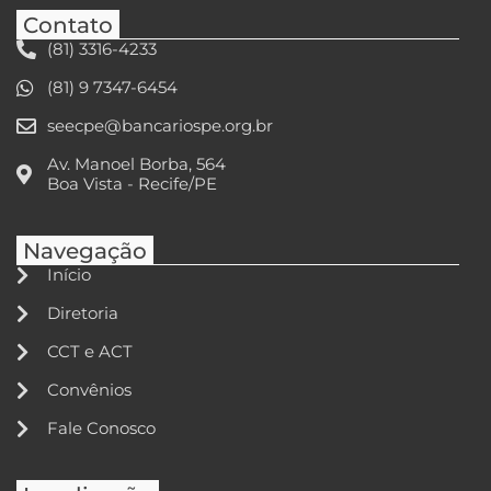
Contato
(81) 3316-4233
(81) 9 7347-6454
seecpe@bancariospe.org.br
Av. Manoel Borba, 564
Boa Vista - Recife/PE
Navegação
Início
Diretoria
CCT e ACT
Convênios
Fale Conosco