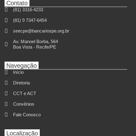
Contato
(81) 3316-4233
(81) 9 7347-6454
seecpe@bancariospe.org.br
Av. Manoel Borba, 564
Boa Vista - Recife/PE
Navegação
Início
Diretoria
CCT e ACT
Convênios
Fale Conosco
Localização