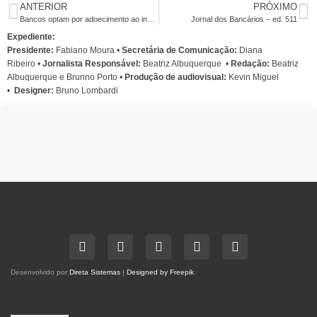
ANTERIOR
PRÓXIMO
Bancos optam por adoecimento ao invés de prevenção
Jornal dos Bancários – ed. 511
Expediente:
Presidente:
Fabiano Moura •
Secretária de Comunicação:
Diana
Ribeiro
•
Jornalista Responsável:
Beatriz Albuquerque
•
Redação:
Beatriz
Albuquerque e Brunno Porto •
Produção de audiovisual:
Kevin Miguel
•
Designer:
Bruno Lombardi
Desenvolvido por
Direta Sistemas
|
Designed by Freepik
.