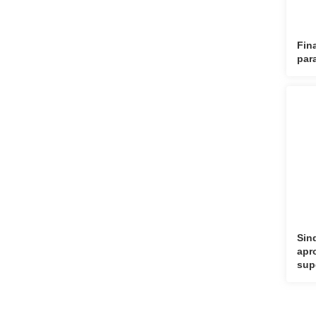
Fin
par
Sin
apr
sup