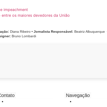
ca e impeachment
o entre os maiores devedores da União
cação:
Diana Ribeiro
•
Jornalista Responsável:
Beatriz Albuquerque
signer:
Bruno Lombardi
Contato
Navegação
(81) 3316-4233
Início