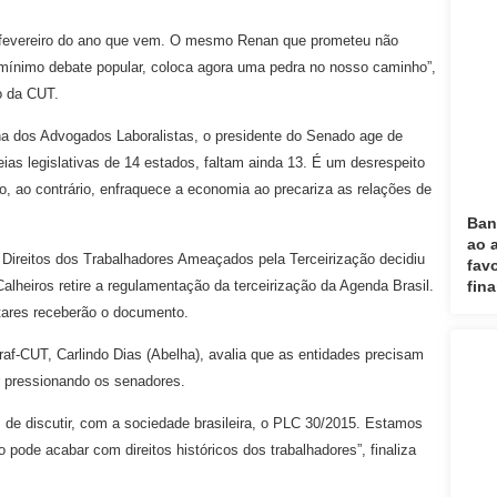
é fevereiro do ano que vem. O mesmo Renan que prometeu não
mínimo debate popular, coloca agora uma pedra no nosso caminho”,
ho da CUT.
a dos Advogados Laboralistas, o presidente do Senado age de
as legislativas de 14 estados, faltam ainda 13. É um desrespeito
o, ao contrário, enfraquece a economia ao precariza as relações de
Ban
ao 
ireitos dos Trabalhadores Ameaçados pela Terceirização decidiu
fav
lheiros retire a regulamentação da terceirização da Agenda Brasil.
fin
tares receberão o documento.
af-CUT, Carlindo Dias (Abelha), avalia que as entidades precisam
r pressionando os senadores.
de discutir, com a sociedade brasileira, o PLC 30/2015. Estamos
 pode acabar com direitos históricos dos trabalhadores”, finaliza