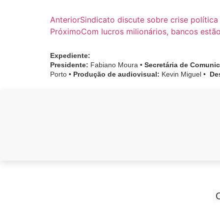
Anterior
Sindicato discute sobre crise políti
Próximo
Com lucros milionários, bancos estã
Expediente:
Presidente:
Fabiano Moura •
Secretária de Comuni
Porto •
Produção de audiovisual:
Kevin Miguel •
De