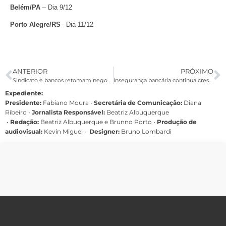
Belém/PA
– Dia 9/12
Porto Alegre/RS
– Dia 11/12
ANTERIOR
PRÓXIMO
Sindicato e bancos retomam negociações sobre segurança bancária
Insegurança bancária continua crescendo: nesta segunda (07), foram dois assaltos em um dia
Expediente:
Presidente:
Fabiano Moura •
Secretária de Comunicação:
Diana
Ribeiro
•
Jornalista Responsável:
Beatriz Albuquerque
•
Redação:
Beatriz Albuquerque e Brunno Porto •
Produção de
audiovisual:
Kevin Miguel •
Designer:
Bruno Lombardi