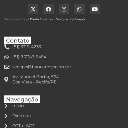
Desenvolvido por
Direta Sistemas
|
Designed by Freepik
.
Contato
(81) 3316-4233
(81) 9 7347-6454
seecpe@bancariospe.org.br
Av. Manoel Borba, 564
Boa Vista - Recife/PE
Navegação
Início
Diretoria
CCT e ACT