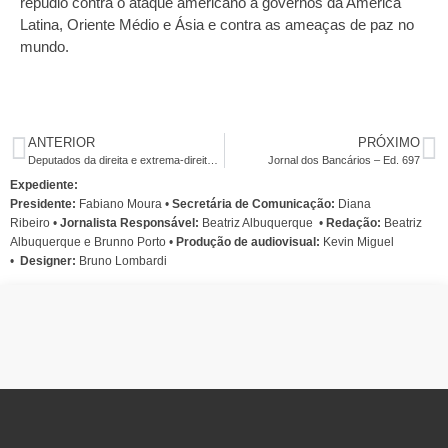
repúdio contra o ataque americano a governos da América
Latina, Oriente Médio e Ásia e contra as ameaças de paz no
mundo.
ANTERIOR
PRÓXIMO
Deputados da direita e extrema-direita ATACAM o fim da escala 6×1
Jornal dos Bancários – Ed. 697
Expediente:
Presidente:
Fabiano Moura •
Secretária de Comunicação:
Diana
Ribeiro
•
Jornalista Responsável:
Beatriz Albuquerque
•
Redação:
Beatriz
Albuquerque e Brunno Porto •
Produção de audiovisual:
Kevin Miguel
•
Designer:
Bruno Lombardi