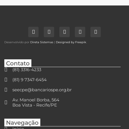
Desenvolvido por
Direta Sistemas
|
Designed by Freepik
.
Contato
(81) 3316-4233
(81) 9 7347-6454
seecpe@bancariospe.org.br
Av. Manoel Borba, 564
Boa Vista - Recife/PE
Navegação
Início