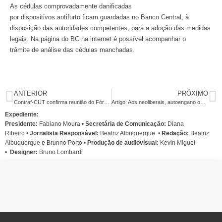
As cédulas comprovadamente danificadas
por dispositivos antifurto ficam guardadas no Banco Central, à
disposição das autoridades competentes, para a adoção das medidas
legais. Na página do BC na internet é possível acompanhar o
trâmite de análise das cédulas manchadas.
ANTERIOR
PRÓXIMO
Contraf-CUT confirma reunião do Fórum de Saúde do Santander no dia 12
Artigo: Aos neoliberais, autoengano ou trapaça?
Expediente:
Presidente:
Fabiano Moura •
Secretária de Comunicação:
Diana
Ribeiro
•
Jornalista Responsável:
Beatriz Albuquerque
•
Redação:
Beatriz
Albuquerque e Brunno Porto •
Produção de audiovisual:
Kevin Miguel
•
Designer:
Bruno Lombardi