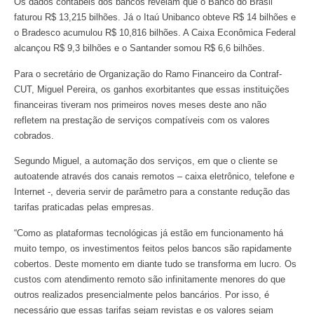
Os dados contábeis dos bancos revelam que o Banco do Brasil
faturou R$ 13,215 bilhões. Já o Itaú Unibanco obteve R$ 14 bilhões e
o Bradesco acumulou R$ 10,816 bilhões. A Caixa Econômica Federal
alcançou R$ 9,3 bilhões e o Santander somou R$ 6,6 bilhões.
Para o secretário de Organização do Ramo Financeiro da Contraf-
CUT, Miguel Pereira, os ganhos exorbitantes que essas instituições
financeiras tiveram nos primeiros noves meses deste ano não
refletem na prestação de serviços compatíveis com os valores
cobrados.
Segundo Miguel, a automação dos serviços, em que o cliente se
autoatende através dos canais remotos – caixa eletrônico, telefone e
Internet -, deveria servir de parâmetro para a constante redução das
tarifas praticadas pelas empresas.
“Como as plataformas tecnológicas já estão em funcionamento há
muito tempo, os investimentos feitos pelos bancos são rapidamente
cobertos. Deste momento em diante tudo se transforma em lucro. Os
custos com atendimento remoto são infinitamente menores do que
outros realizados presencialmente pelos bancários. Por isso, é
necessário que essas tarifas sejam revistas e os valores sejam