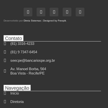
Desenvolvido por
Direta Sistemas
|
Designed by Freepik
.
Contato
(81) 3316-4233
(81) 9 7347-6454
seecpe@bancariospe.org.br
Av. Manoel Borba, 564
Boa Vista - Recife/PE
Navegação
Início
Diretoria