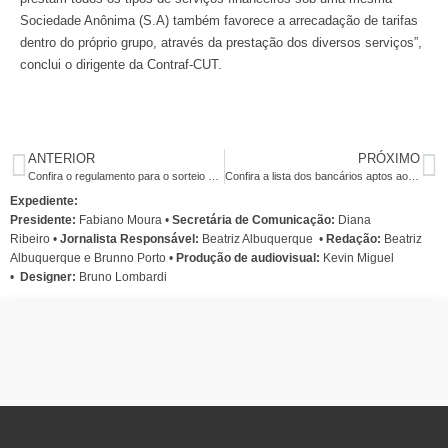
Sociedade Anônima (S.A) também favorece a arrecadação de tarifas
dentro do próprio grupo, através da prestação dos diversos serviços”,
conclui o dirigente da Contraf-CUT.
ANTERIOR
PRÓXIMO
Confira o regulamento para o sorteio dos prêmios do recadastramento
Confira a lista dos bancários aptos ao sorteio
Expediente:
Presidente:
Fabiano Moura •
Secretária de Comunicação:
Diana
Ribeiro
•
Jornalista Responsável:
Beatriz Albuquerque
•
Redação:
Beatriz
Albuquerque e Brunno Porto •
Produção de audiovisual:
Kevin Miguel
•
Designer:
Bruno Lombardi