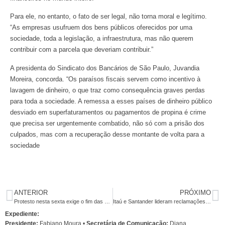
Para ele, no entanto, o fato de ser legal, não torna moral e legítimo.
“As empresas usufruem dos bens públicos oferecidos por uma
sociedade, toda a legislação, a infraestrutura, mas não querem
contribuir com a parcela que deveriam contribuir.”
A presidenta do Sindicato dos Bancários de São Paulo, Juvandia
Moreira, concorda. “Os paraísos fiscais servem como incentivo à
lavagem de dinheiro, o que traz como consequência graves perdas
para toda a sociedade. A remessa a esses países de dinheiro público
desviado em superfaturamentos ou pagamentos de propina é crime
que precisa ser urgentemente combatido, não só com a prisão dos
culpados, mas com a recuperação desse montante de volta para a
sociedade
ANTERIOR
PRÓXIMO
Protesto nesta sexta exige o fim das demissões no Itaú
Itaú e Santander lideram reclamações de clientes no Banco Central
Expediente:
Presidente:
Fabiano Moura •
Secretária de Comunicação:
Diana