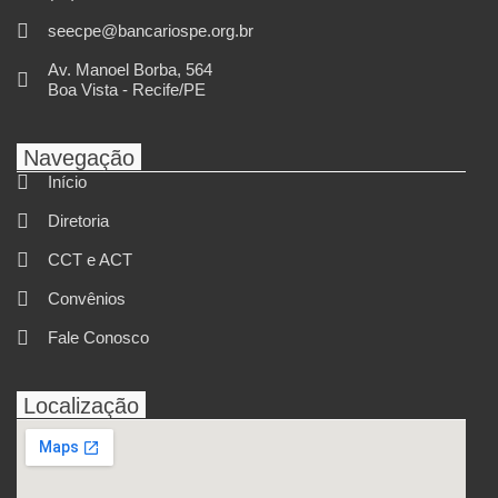
seecpe@bancariospe.org.br
Av. Manoel Borba, 564
Boa Vista - Recife/PE
Navegação
Início
Diretoria
CCT e ACT
Convênios
Fale Conosco
Localização