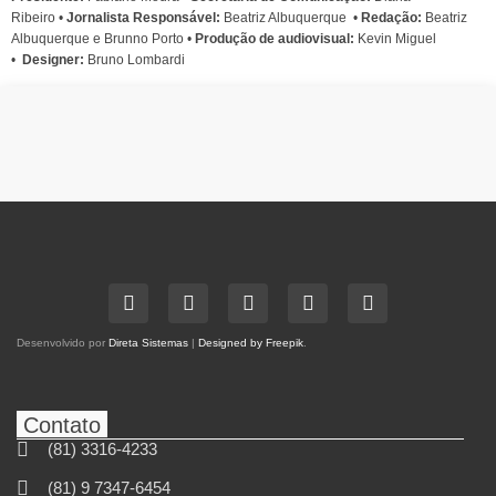
Ribeiro
•
Jornalista Responsável:
Beatriz Albuquerque
•
Redação:
Beatriz
Albuquerque e Brunno Porto •
Produção de audiovisual:
Kevin Miguel
•
Designer:
Bruno Lombardi
Desenvolvido por
Direta Sistemas
|
Designed by Freepik
.
Contato
(81) 3316-4233
(81) 9 7347-6454