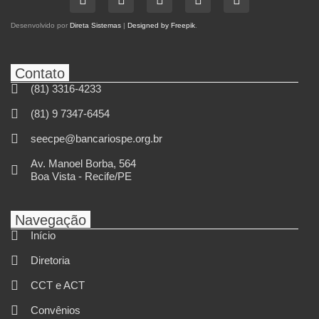
Desenvolvido por
Direta Sistemas
|
Designed by Freepik
.
Contato
(81) 3316-4233
(81) 9 7347-6454
seecpe@bancariospe.org.br
Av. Manoel Borba, 564
Boa Vista - Recife/PE
Navegação
Início
Diretoria
CCT e ACT
Convênios