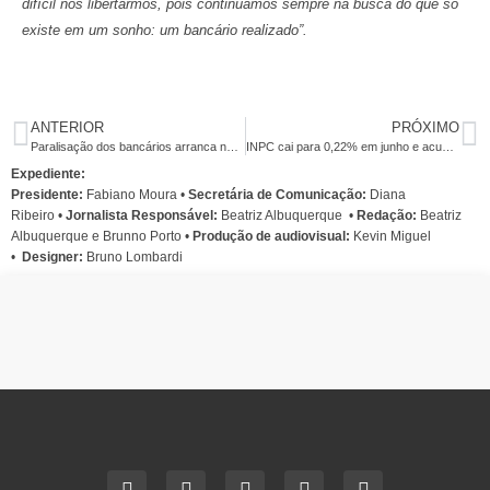
difícil nos libertarmos, pois continuamos sempre na busca do que só
existe em um sonho: um bancário realizado”.
ANTERIOR
PRÓXIMO
Paralisação dos bancários arranca negociação com o Itaú nesta quinta
INPC cai para 0,22% em junho e acumula 6,80% nos últimos 12 meses
Expediente:
Presidente:
Fabiano Moura •
Secretária de Comunicação:
Diana
Ribeiro
•
Jornalista Responsável:
Beatriz Albuquerque
•
Redação:
Beatriz
Albuquerque e Brunno Porto •
Produção de audiovisual:
Kevin Miguel
•
Designer:
Bruno Lombardi