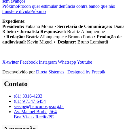
sem avanços
Próximo
Procon quer estimular denúncia contra banco que não
transfere dívida
Próximo
Expediente:
Presidente:
Fabiano Moura •
Secretária de Comunicação:
Diana
Ribeiro
•
Jornalista Responsável:
Beatriz Albuquerque
•
Redação:
Beatriz Albuquerque e Brunno Porto •
Produção de
audiovisual:
Kevin Miguel •
Designer:
Bruno Lombardi
X-twitter
Facebook
Instagram
Whatsapp
Youtube
Desenvolvido por
Direta Sistemas
|
Designed by Freepik
.
Contato
(81) 3316-4233
(81) 9 7347-6454
seecpe@bancariospe.org.br
Av. Manoel Borba, 564
Boa Vista - Recife/PE