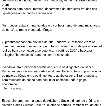
Segundo a denúncia, fraudes na contabilização das carteiras cedidas
eram
realizadas para cobrir “rombos” decorrentes de anteriores fraudes nas
liquidações antecipadas e vice-versa.
“As fraudes estavam interligadas e o conhecimento de uma implicava o
de outra”, afirma o procurador Fraga.
O procurador não tem dúvidas de que Sandoval e Palladino eram os
mentores dessas fraudes, já que tinham conhecimento de que o resultado
real do banco começou a se deteriorar a partir de 2007 e buscavam
soluções “heterodoxas” para melhorar o resultado.
“Sandoval era o principal beneficiário, entre os dirigentes do Banco
Panamericano, do aumento artificial do resultado do banco, pois recebia
os maiores bônus entre os dirigentes e acabava por utilizar o suposto
bom resultado do banco para continuar operando todo o grupo
econômico”,
informa a ação.
Esses diretores, com a ajuda de Adalberto Savioli, diretor de crédito, e
Antônio Carlos Quintas Carletto, diretor de cartões, também fraudaram a